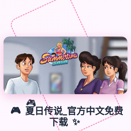
🎮
🎮
夏日传说_官方中文免费
下载
✨