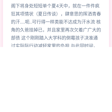
阁下将身处短短单个夏4天中，就在一件件疯
狂其项情状（夏日传谈），肆意思的挥洒青春
的汗….呃..可行得一样类能不达成为汗水流 核
角的久爸挂掉已，并且家里再次欠着广广大的
部债 这个刚刚踏入大学科的倒霉孩子决准通
过实际际行动减轻家里的负担 与此同时间，
也需尽量不落边大学的课程，为了家人士美好
型的未至而拼搏… （也或许运用腰子拼搏…）
在这个微镇中，占有不是数激情的，香艳的事
件等级待你的发头掘 超过30名性格各异，环
肥燕瘦的妹子等待你的夏日传说诀窍！ 有各
种各样的玩法！各种各样的线路！