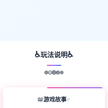
♿
♿
玩法说明
🔵
🟡
🟣
🔴
🟢
📖
游戏故事
✨