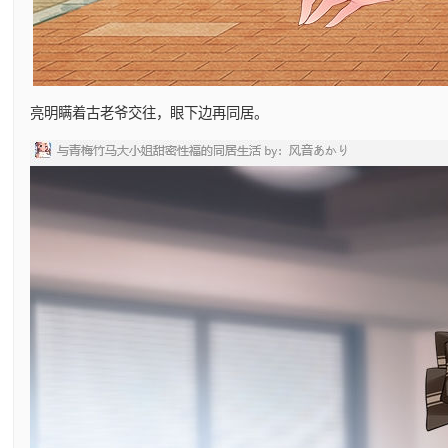
亮明瞒着古老爷交往，眼下边再同居。