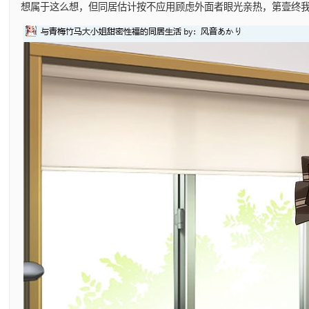
想属于这么想，但同居估计按不应用顾虑外面者眼光亲热，第壹终